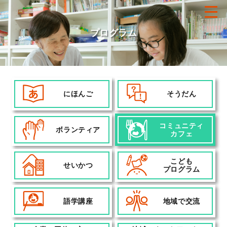
プログラム
にほんご
そうだん
コミュニティ
ボランティア
カフェ
こども
せいかつ
プログラム
語学講座
地域で交流