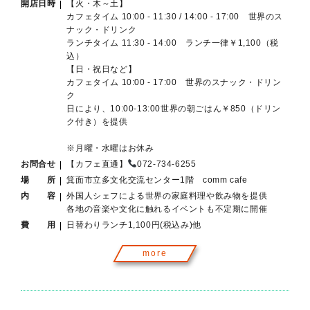
開店日時
【火・木～土】
カフェタイム 10:00 - 11:30 / 14:00 - 17:00 世界のス
ナック・ドリンク
ランチタイム 11:30 - 14:00 ランチ一律￥1,100（税
込）
【日・祝日など】
カフェタイム 10:00 - 17:00 世界のスナック・ドリン
ク
日により、10:00-13:00世界の朝ごはん￥850（ドリン
ク付き）を提供
※月曜・水曜はお休み
お問合せ
【カフェ直通】
072-734-6255
場 所
箕面市立多文化交流センター1階 comm cafe
内 容
外国人シェフによる世界の家庭料理や飲み物を提供
各地の音楽や文化に触れるイベントも不定期に開催
費 用
日替わりランチ1,100円(税込み)他
more