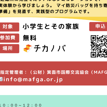
１０：００～１２：００