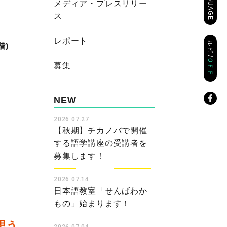
LANGUAGE
メディア・プレスリリー
ス
レポート
ルビ /
階)
ＯＦＦ
募集
NEW
2026.07.27
【秋期】チカノバで開催
する語学講座の受講者を
募集します！
2026.07.14
日本語教室「せんばわか
もの」始まります！
思う