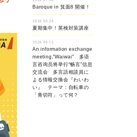
2026.07.04
Baroque in 箕面8 開催！
2026.06.24
夏期集中！英検対策講座
2026.06.12
An information exchange
meeting,”Waiwai” 多语
言咨询员将举行“畅言”信息
交流会 多言語相談員に
よる情報交換会『わいわ
い』 テーマ：自転車の
「青切符」って何？