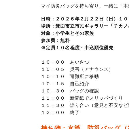
マイ防災バッグを持ち寄り、一緒に「本
日時：２０２６年２月２２日（日）１０
場所：箕面市立市民ギャラリー「チカノバ
対象：小学生とその家族
参加費：無料
※定員１０名程度・申込順位優先
１０：００　あいさつ

１０：０５　災害（アナウンス）

１０：１０　避難所に移動

１０：１５　自己紹介

１０：３０　バッグの確認

１１：００　新聞紙でスリッパづくり

１１：３０　語り合い（意見と不安など聞
１２：００　終了
持ち物：水筒、防災バッグ（