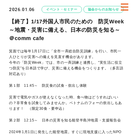
2026.01.06
イベント・セミナー
協会からのお知らせ
【終了】1/17外国人市民のための 防災Week
～地震・災害に備える、日本の防災を知る～
＠comm cafe
箕面では毎年1月17日に「全市一斉総合防災訓練」を行い、市民一
人ひとりが災害への備えを見直す機会があります。
今年の「防災Week」では、市の一斉訓練と連携し、“実生活に役立
つ防災”を日本語で学び、災害に備える機会をつくります。（多言語
対応あり）
第１部
11:45～
防災食の試食・
炊出し体験
災害で電気やガスが使えなくなった時、食べ物はどうすればいい
の？非常食を試食してみませんか。ベトナムのフォーの炊出しもあ
ります！
（限定30食・要申込）
第２部 12:15～
日本の災害を知る
能登半島沖地震・
支援報告会
2024年1月1日に発生した能登地震。すぐに現地支援に入ったNPO