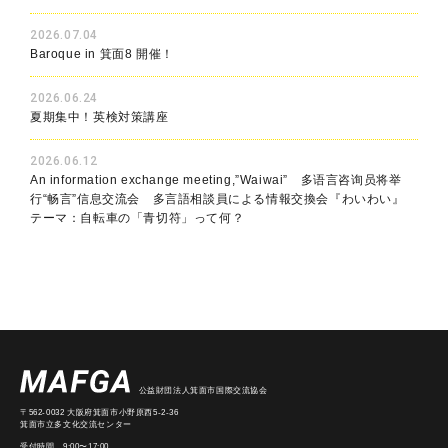
2026.07.04
Baroque in 箕面8 開催！
2026.06.24
夏期集中！英検対策講座
2026.06.12
An information exchange meeting,”Waiwai” 多语言咨询员将举
行“畅言”信息交流会 多言語相談員による情報交換会『わいわい』
テーマ：自転車の「青切符」って何？
公益財団法人箕面市国際交流協会
〒562-0032 大阪府箕面市小野原西5-2-36
箕面市立多文化交流センター
受付時間 9:00〜17:00