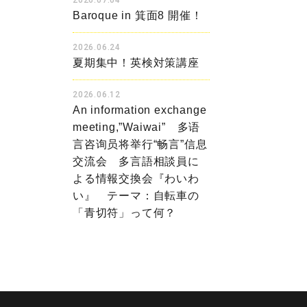
2026.07.04
Baroque in 箕面8 開催！
2026.06.24
夏期集中！英検対策講座
2026.06.12
An information exchange
meeting,”Waiwai” 多语
言咨询员将举行“畅言”信息
交流会 多言語相談員に
よる情報交換会『わいわ
い』 テーマ：自転車の
「青切符」って何？