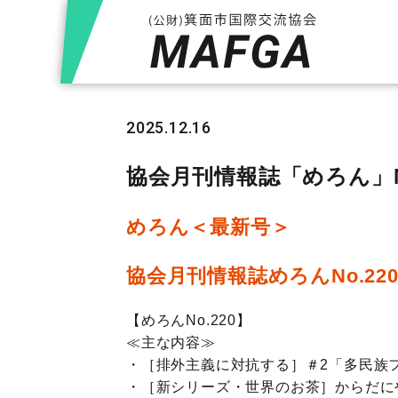
2025.12.16
協会月刊情報誌「めろん」N
めろん＜最新号＞
協会月刊情報誌
めろんNo.22
【めろんNo.220】
≪主な内容≫
・［排外主義に対抗する］＃2「多民族フ
・［新シリーズ・世界のお茶］からだに