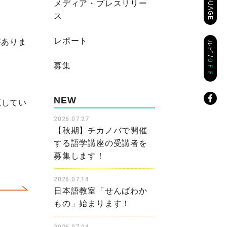
LANGUAGE
メディア・プレスリリー
ス
レポート
がありま
ルビ /
ＯＦＦ
募集
NEW
正してい
2026.07.27
【秋期】チカノバで開催
する語学講座の受講者を
募集します！
2026.07.14
日本語教室「せんばわか
もの」始まります！