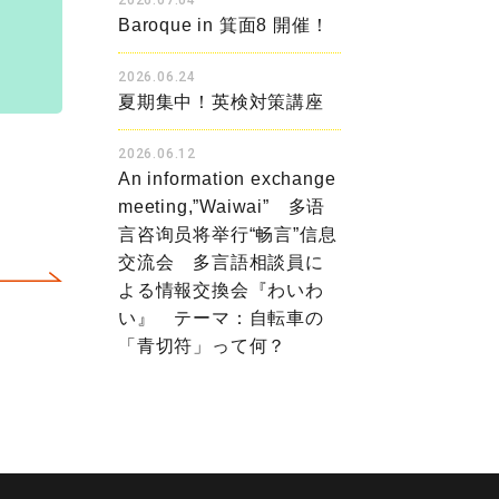
2026.07.04
Baroque in 箕面8 開催！
2026.06.24
夏期集中！英検対策講座
2026.06.12
An information exchange
meeting,”Waiwai” 多语
言咨询员将举行“畅言”信息
交流会 多言語相談員に
よる情報交換会『わいわ
い』 テーマ：自転車の
「青切符」って何？