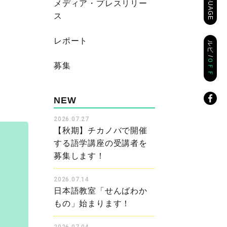
LANGUAGE
メディア・プレスリリー
ス
レポート
ルビ /
ＯＦＦ
募集
NEW
2026.07.27
【秋期】チカノバで開催
する語学講座の受講者を
募集します！
2026.07.14
日本語教室「せんばわか
もの」始まります！