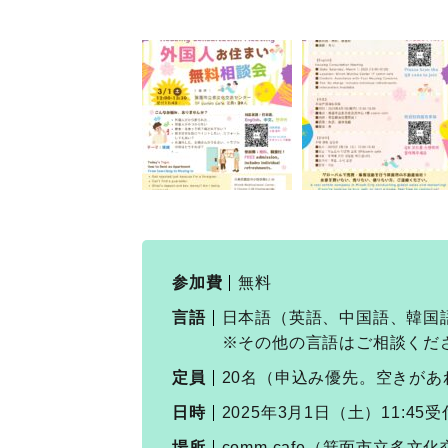
参加費
無料
言語
日本語（英語、中国語、韓国
※その他の言語はご相談くだ
定員
20名（申込み優先。空きが
日時
2025年3月1日（土）11:45
場所
comm cafe（箕面市立多文