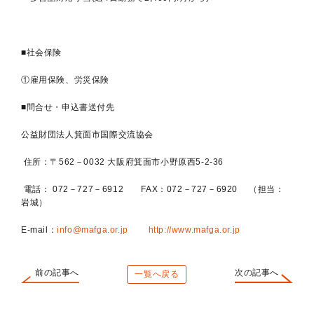
■社会保険
①雇用保険、労災保険
■問合せ・申込書送付先
公益財団法人箕面市国際交流協会
住所：〒562－0032 大阪府箕面市小野原西5‐2‐36
電話： 072－727－6912 FAX：072－727－6920 （担当：
岩城）
E-mail：
info@mafga.or.jp
http://www.mafga.or.jp
前の記事へ
次の記事へ
一覧へ戻る