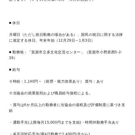
■ 休日
月曜日（ただし祝日勤務の場合がある）、国民の祝日に関する法律
に規定する休日、年末年始（12月29日～1月3日）
■ 勤務地：「箕面市立多文化交流センター」（箕面市小野原西5-2-
36）
■ 給与
※時給：1,140円～（前歴・能力加算あり） 賞与：あり
※当協会の就業規則および職員給与規程による。
・賞与は6か月以上の勤務者に当協会の規程及び評価制度に基づき支
給
・通勤手当(上限毎月15,000円までを支給)・時間外勤務手当あり
・多言語対応手当(週4日勤務で2,400円/月から)