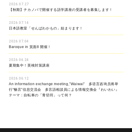
2026.07.27
【秋期】チカノバで開催する語学講座の受講者を募集します！
2026.07.14
日本語教室「せんばわかもの」始まります！
2026.07.04
Baroque in 箕面8 開催！
2026.06.24
夏期集中！英検対策講座
2026.06.12
An information exchange meeting,”Waiwai” 多语言咨询员将举
行“畅言”信息交流会 多言語相談員による情報交換会『わいわい』
テーマ：自転車の「青切符」って何？