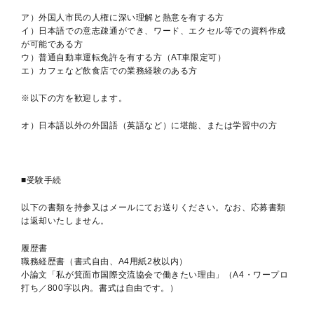
ア）外国人市民の人権に深い理解と熱意を有する方
イ）日本語での意志疎通ができ、ワード、エクセル等での資料作成
が可能である方
ウ）普通自動車運転免許を有する方（AT車限定可）
エ）カフェなど飲食店での業務経験のある方
※以下の方を歓迎します。
オ）日本語以外の外国語（英語など）に堪能、または学習中の方
■受験手続
以下の書類を持参又はメールにてお送りください。なお、応募書類
は返却いたしません。
履歴書
職務経歴書（書式自由、A4用紙2枚以内）
小論文「私が箕面市国際交流協会で働きたい理由」（A4・ワープロ
打ち／800字以内。書式は自由です。）