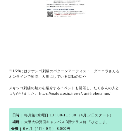
※1/28にはテナンゴ刺繍のパターンアーティスト、ダニエラさんを
オンラインで招待、大事にしている活動の話や
メキシコ刺繍の魅力を紹介するイベントも開催し、たくさんの人と
つながりました。 https://mafga.or.jp/news/danithetenango/
日時
毎月第3水曜日 10：00-11：30 （4月17日スタート）
場所
大阪大学箕面キャンパス 3階テラス前 「ひとこま」
会費
6ヵ月（4月～9月） 8,000円