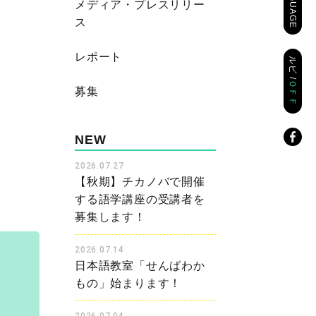
LANGUAGE
メディア・プレスリリー
ス
レポート
ルビ /
ＯＦＦ
募集
NEW
2026.07.27
【秋期】チカノバで開催
する語学講座の受講者を
募集します！
2026.07.14
日本語教室「せんばわか
もの」始まります！