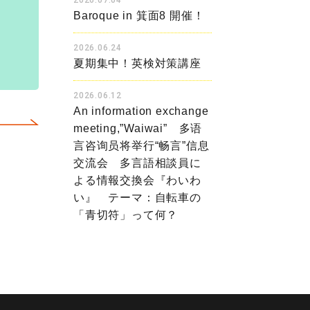
2026.07.04
Baroque in 箕面8 開催！
2026.06.24
夏期集中！英検対策講座
2026.06.12
An information exchange
meeting,”Waiwai” 多语
言咨询员将举行“畅言”信息
交流会 多言語相談員に
よる情報交換会『わいわ
い』 テーマ：自転車の
「青切符」って何？