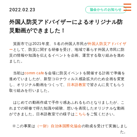
2022.02.23
協会からのお知らせ
外国人防災アドバイザーによるオリジナル防
災動画ができました！
箕面市では2021年度、５名の外国人市民が
外国人防災アドバイザ
ー
として、防災に関する研修を受け、地域で暮らす外国人市民に防
災の情報や知識を伝えるイベントを企画、運営する取り組みを進め
ました。
当初は
comm cafe
を会場に防災イベントを開催する計画で準備を
進めていましたが、新型コロナウィルス感染拡大のため企画を変更
し、オリジナル動画をつくって、
日本語教室
で皆さんに見てもらう
取り組みを行いました。
はじめての動画作成で手作り感あふれるものとなりましたが、こ
れまでの研修で得た知識や経験、想いを表現したオリジナルな動画
ができました。日本語教室での様子は
こちら
をご覧ください。
※この事業は
（一財）自治体国際化協会
の助成を受けて実施しまし
た。