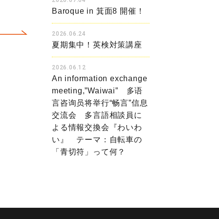
2026.07.04
Baroque in 箕面8 開催！
2026.06.24
夏期集中！英検対策講座
2026.06.12
An information exchange
meeting,”Waiwai” 多语
言咨询员将举行“畅言”信息
交流会 多言語相談員に
よる情報交換会『わいわ
い』 テーマ：自転車の
「青切符」って何？