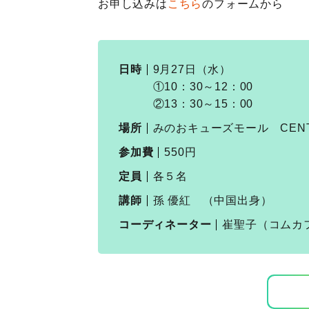
お申し込みは
こち
ら
のフォーム
から
日時
9月27日（水）
①10：30～12：00
②13：30～15：00
場所
みのおキューズモール CENT
参加費
550円
定員
各５名
講師
孫 優紅 （中国出身）
コーディネーター
崔聖子（コムカ